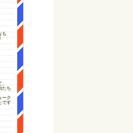
なも
！
て、
肉たち
！
ューク
たです