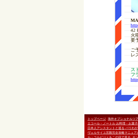
MA
htt
42
火
要
ご予
レ
ス
フ
http
トップページ
海外オプショナルツ
エコール・ノートル お料理・お菓子
日本人アシスタントと巡る パリわ
ヴェルサイユ宮殿完全攻略マニュア
ル・コルビジェをこの目で見る
モ