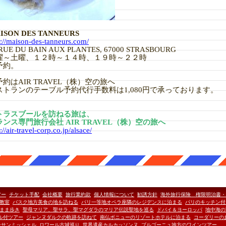
ISON DES TANNEURS
p://maison-des-tanneurs.com/
 RUE DU BAIN AUX PLANTES, 67000 STRASBOURG
曜～土曜、１２時～１４時、１９時～２２時
予約。
約はAIR TRAVEL（株）空の旅へ
ストランのテーブル予約代行手数料は1,080円で承っております。
トラスブールを訪ねる旅は、
ランス専門旅行会社 AIR TRAVEL（株）空の旅へ
://air-travel-corp.co.jp/alsace/
アー
チケット手配
会社概要
旅行業約款
個人情報について
勧誘方針
海外旅行保険 権限明治書・
教室
バスク地方美食の地を訪ねる
パリ一等地オペラ座隣のレジデンスに泊まる
パリのキッチン付
がまま歩き
聖母マリア、聖サラ、聖マグダラのマリア伝説聖地を巡る
ドバイ＆ヨーロッパ
地中海の
ル付ツアー
ジャンヌダルクの軌跡を訪ねて
南仏ボニューのリゾートホテルに泊まる
コーダリーの
ンサンミッシェル
ロワール古城巡り
世界遺産カルカッソンヌ
ブルゴーニュ地方のワインツアー