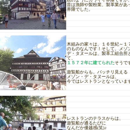
絵のようにカワイイ界隈ですが
昔は漁師や製粉業、製革業があ
界隈でした。
木組みの家々は、１６世紀～１
のものなんです！そして、メゾ
デ・タヌールは、製革工組合所
て、
１５７２年に建てられた
そうで
遊覧船からも、バッチリ見える
メゾン・デ・タヌールは、
今ではレストランとなっていま
レストランのテラスからは、
遊覧船が通るたびに
なんだか優越感(笑)♪