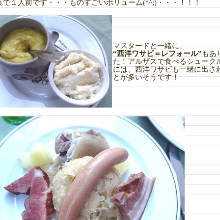
れで１人前です・・・ものすごいボリューム(^^;)・・・！！！
マスタードと一緒に、
“西洋ワサビ＝レフォール”
もあ
た！アルザスで食べるシューク
には、西洋ワサビも一緒に出さ
とが多いそうです！