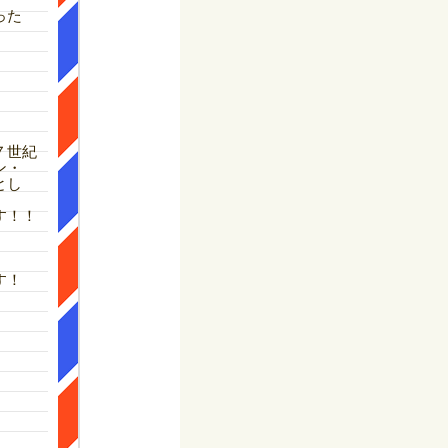
、
った
７世紀
ン・
とし
す！！
す！