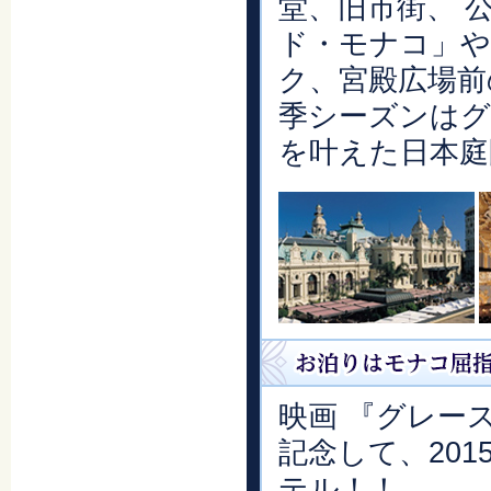
堂、旧市街、 
ド・モナコ」や
ク、宮殿広場前
季シーズンはグ
を叶えた日本庭
映画 『グレー
記念して、20
テル！！