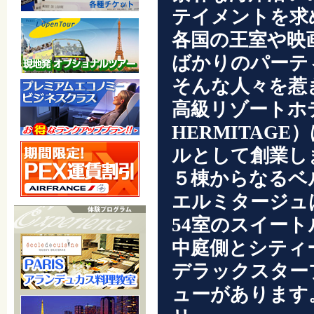
テイメントを求
各国の王室や映
ばかりのパーテ
そんな人々を惹
高級リゾートホ
HERMITAG
ルとして創業し
５棟からなるベ
エルミタージュは
54室のスイー
中庭側とシティ
デラックスター
ューがあります